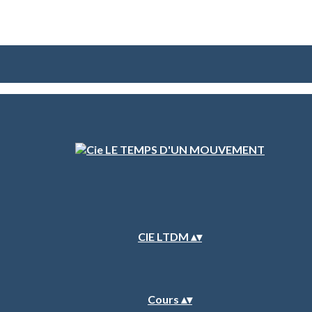
CIE LTDM
▴
▾
Cours
▴
▾