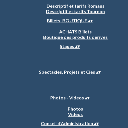
Descriptif et tarifs Romans
Descriptif et tarifs Tournon
Billets, BOUTIQUE
▴
▾
ACHATS Billets
Boutique des produits dérivés
Stages
▴
▾
Spectacles, Projets et Cies
▴
▾
Photos - Videos
▴
▾
Photos
Videos
Conseil d'Administration
▴
▾