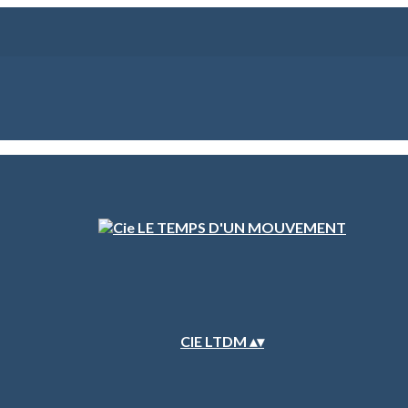
CIE LTDM
▴
▾