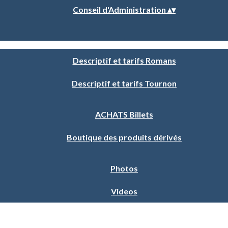
Conseil d'Administration
▴
▾
Descriptif et tarifs Romans
Descriptif et tarifs Tournon
ACHATS Billets
Boutique des produits dérivés
Photos
Videos